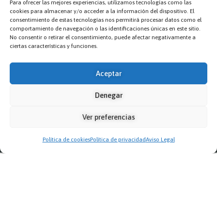
Aviso Legal
Para ofrecer las mejores experiencias, utilizamos tecnologías como las
cookies para almacenar y/o acceder a la información del dispositivo. El
Política de privacidad
consentimiento de estas tecnologías nos permitirá procesar datos como el
comportamiento de navegación o las identificaciones únicas en este sitio.
Política de cookies
No consentir o retirar el consentimiento, puede afectar negativamente a
ciertas características y funciones.
Contacto
Aceptar
deportes2@comarcacincovillas.es
Denegar
Síguenos
Ver preferencias
Política de cookies
Política de privacidad
Aviso Legal
Esta web está financiada por la Unión Europea - Next
Generation EU