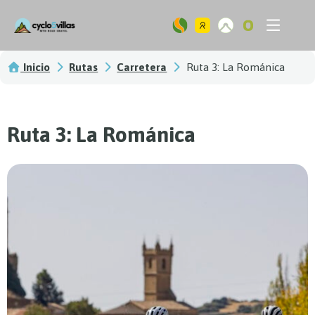
Ir
Flyout
al
Menu
contenido
Inicio
Rutas
Carretera
Ruta 3: La Románica
Ruta 3: La Románica