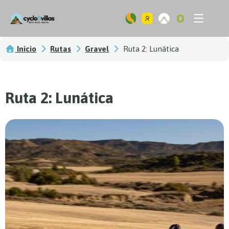
Ir
Flyout
al
Menu
contenido
Inicio
Rutas
Gravel
Ruta 2: Lunática
Ruta 2: Lunática