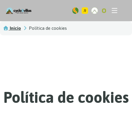
Ir
Flyout
al
Menu
contenido
Inicio
Política de cookies
Política de cookies