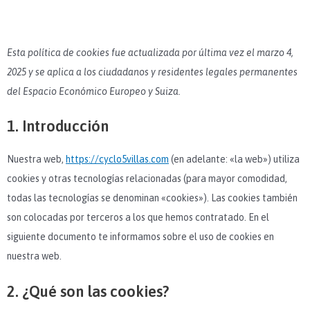
Consent
Consent
Consent
Consent
Consent
Consent
Consent
Consent
Consent
Estadíst
Marketi
Esta política de cookies fue actualizada por última vez el marzo 4,
to
to
to
to
to
to
to
to
to
2025 y se aplica a los ciudadanos y residentes legales permanentes
service
service
service
service
service
service
service
service
service
del Espacio Económico Europeo y Suiza.
wordpress
woocommer
wpml
wordfence
google-
google-
google-
youtube
varios
1. Introducción
fonts
recaptcha
maps
Nuestra web,
https://cyclo5villas.com
(en adelante: «la web») utiliza
cookies y otras tecnologías relacionadas (para mayor comodidad,
todas las tecnologías se denominan «cookies»). Las cookies también
son colocadas por terceros a los que hemos contratado. En el
siguiente documento te informamos sobre el uso de cookies en
nuestra web.
2. ¿Qué son las cookies?